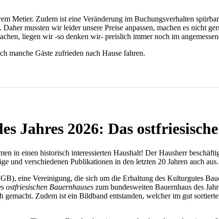
serem Metier. Zudem ist eine Veränderung im Buchungsverhalten spürbar
. Daher mussten wir leider unsere Preise anpassen, machen es nicht gern
al machen, liegen wir -so denken wir- preislich immer noch im angemess
noch manche Gäste zufrieden nach Hause fahren.
s Jahres 2026: Das ostfriesisch
n in einen historisch interessierten Haushalt! Der Hausherr beschäftigt
räge und verschiedenen Publikationen in den letzten 20 Jahren auch aus.
 (IGB), eine Vereinigung, die sich um die Erhaltung des Kulturgutes Ba
es
ostfriesischen Bauernhauses
zum bundesweiten Bauernhaus des Jahres
 gemacht. Zudem ist ein Bildband entstanden, welcher im gut sortierte