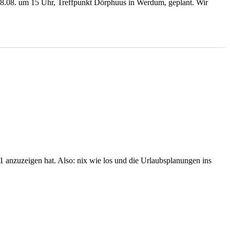
 28.08. um 15 Uhr, Treffpunkt Dörphuus in Werdum, geplant. Wir
1 anzuzeigen hat. Also: nix wie los und die Urlaubsplanungen ins