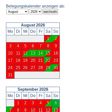
Belegungskalender anzeigen ab:
August 2026
Mo
Di
Mi
Do
Fr
Sa
So
1
2
3
4
5
6
7
8
9
10
11
12
13
14
15
16
17
18
19
20
21
22
23
24
25
26
27
28
29
30
31
September 2026
Mo
Di
Mi
Do
Fr
Sa
So
1
2
3
4
5
6
7
8
9
10
11
12
13