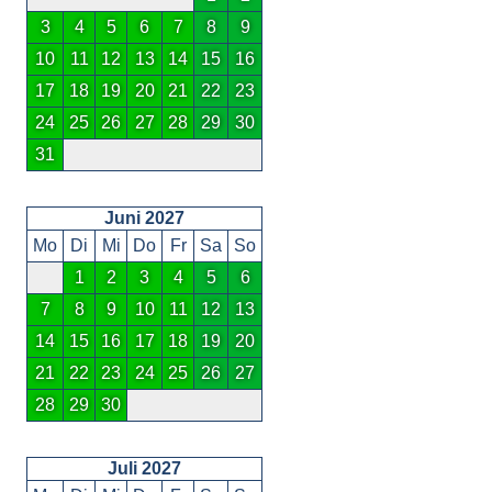
3
4
5
6
7
8
9
10
11
12
13
14
15
16
17
18
19
20
21
22
23
24
25
26
27
28
29
30
31
Juni 2027
Mo
Di
Mi
Do
Fr
Sa
So
1
2
3
4
5
6
7
8
9
10
11
12
13
14
15
16
17
18
19
20
21
22
23
24
25
26
27
28
29
30
Juli 2027