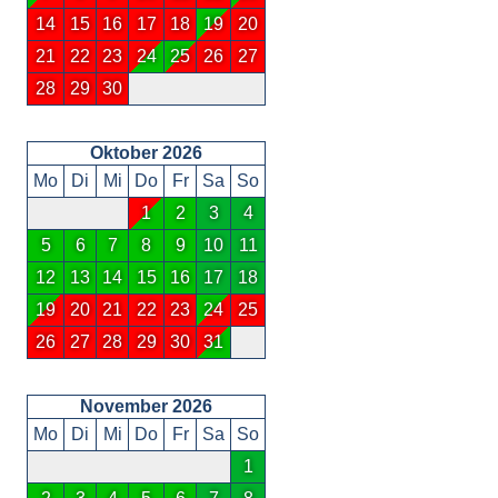
14
15
16
17
18
19
20
21
22
23
24
25
26
27
28
29
30
Oktober 2026
Mo
Di
Mi
Do
Fr
Sa
So
1
2
3
4
5
6
7
8
9
10
11
12
13
14
15
16
17
18
19
20
21
22
23
24
25
26
27
28
29
30
31
November 2026
Mo
Di
Mi
Do
Fr
Sa
So
1